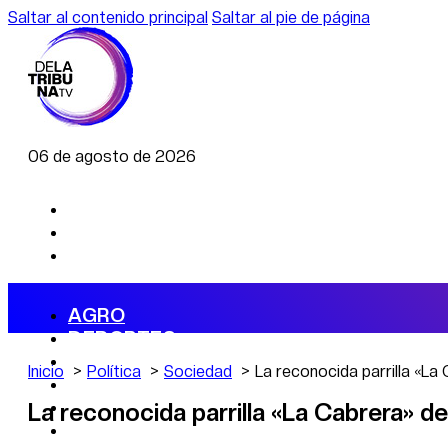
Saltar al contenido principal
Saltar al pie de página
06 de agosto de 2026
AGRO
DEPORTES
ECONOMÍA
Inicio
Política
Sociedad
La reconocida parrilla «L
POLÍTICA
CAMBIO CLIMÁTICO
La reconocida parrilla «La Cabrera» 
DATA FIRME