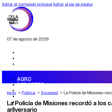
Saltar al contenido principal
Saltar al pie de página
07 de agosto de 2026
AGRO
DEPORTES
ECONOMÍA
Inicio
Política
Sociedad
La Policía de Misiones rec
POLÍTICA
CAMBIO CLIMÁTICO
La Policía de Misiones recordó a los 
DATA FIRME
aniversario