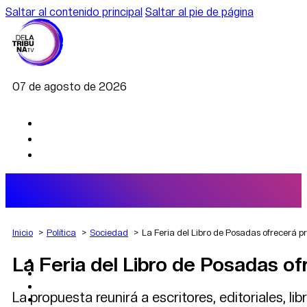
Saltar al contenido principal
Saltar al pie de página
07 de agosto de 2026
Inicio
Política
Sociedad
La Feria del Libro de Posadas ofrecerá p
La Feria del Libro de Posadas of
AGRO
DEPORTES
ECONOMÍA
La propuesta reunirá a escritores, editoriales, 
POLÍTICA