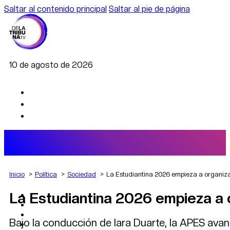
Saltar al contenido principal
Saltar al pie de página
10 de agosto de 2026
Inicio
Política
Sociedad
La Estudiantina 2026 empieza a organiz
La Estudiantina 2026 empieza a 
AGRO
DEPORTES
ECONOMÍA
Bajo la conducción de Iara Duarte, la APES avan
POLÍTICA