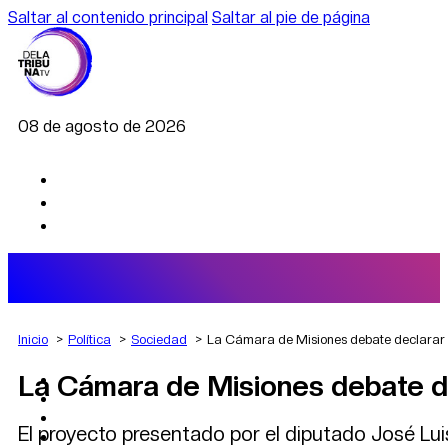
Saltar al contenido principal
Saltar al pie de página
08 de agosto de 2026
Inicio
Política
Sociedad
La Cámara de Misiones debate declarar P
La Cámara de Misiones debate dec
AGRO
DEPORTES
ECONOMÍA
El proyecto presentado por el diputado José Luis
POLÍTICA