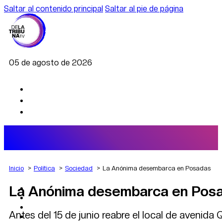
Saltar al contenido principal
Saltar al pie de página
05 de agosto de 2026
Inicio
Política
Sociedad
La Anónima desembarca en Posadas
La Anónima desembarca en Pos
AGRO
DEPORTES
ECONOMÍA
Antes del 15 de junio reabre el local de avenida
POLÍTICA