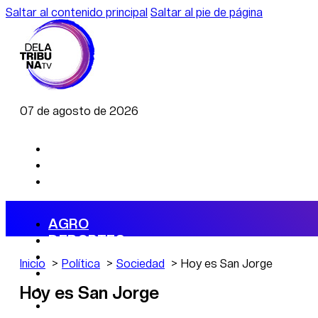
Saltar al contenido principal
Saltar al pie de página
07 de agosto de 2026
AGRO
DEPORTES
ECONOMÍA
Inicio
Política
Sociedad
Hoy es San Jorge
POLÍTICA
CAMBIO CLIMÁTICO
Hoy es San Jorge
DATA FIRME