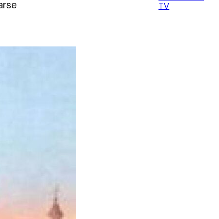
arse
TV