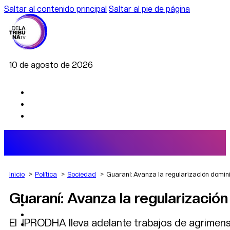
Saltar al contenido principal
Saltar al pie de página
10 de agosto de 2026
Inicio
Política
Sociedad
Guaraní: Avanza la regularización domini
Guaraní: Avanza la regularización
AGRO
DEPORTES
ECONOMÍA
El IPRODHA lleva adelante trabajos de agrimens
POLÍTICA