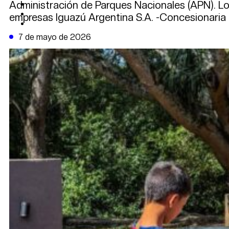
Administración de Parques Nacionales (APN). Lo
CAMBIO CLIMÁTICO
DATA FIRME
empresas Iguazú Argentina S.A. -Concesionaria 
DE LA TRIBUNA TV
7 de mayo de 2026