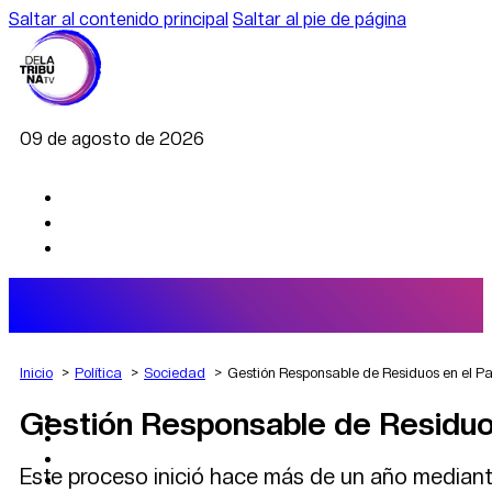
Saltar al contenido principal
Saltar al pie de página
09 de agosto de 2026
Inicio
Política
Sociedad
Gestión Responsable de Residuos en el P
Gestión Responsable de Residuos
AGRO
DEPORTES
ECONOMÍA
Este proceso inició hace más de un año mediante
POLÍTICA