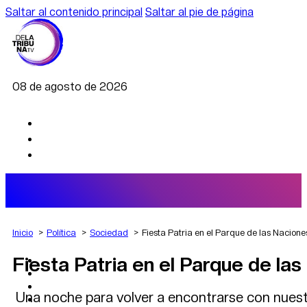
Saltar al contenido principal
Saltar al pie de página
08 de agosto de 2026
Inicio
Política
Sociedad
Fiesta Patria en el Parque de las Nacione
Fiesta Patria en el Parque de la
AGRO
DEPORTES
ECONOMÍA
Una noche para volver a encontrarse con nuestra
POLÍTICA