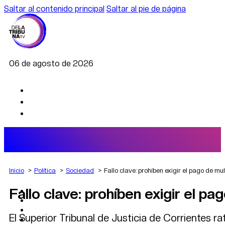
Saltar al contenido principal
Saltar al pie de página
06 de agosto de 2026
Inicio
Política
Sociedad
Fallo clave: prohíben exigir el pago de mu
Fallo clave: prohíben exigir el pa
AGRO
DEPORTES
ECONOMÍA
El Superior Tribunal de Justicia de Corrientes r
POLÍTICA