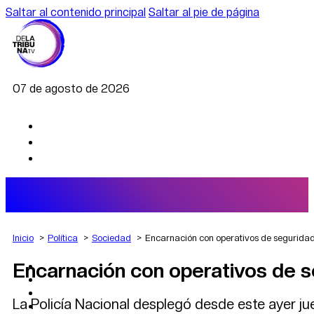
Saltar al contenido principal
Saltar al pie de página
07 de agosto de 2026
Inicio
Política
Sociedad
Encarnación con operativos de seguridad 
Encarnación con operativos de se
AGRO
DEPORTES
ECONOMÍA
La Policía Nacional desplegó desde este ayer ju
POLÍTICA