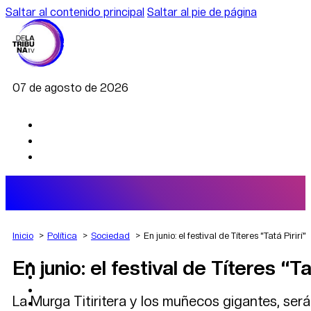
Saltar al contenido principal
Saltar al pie de página
07 de agosto de 2026
Inicio
Política
Sociedad
En junio: el festival de Títeres “Tatá Pirirí”
En junio: el festival de Títeres “Ta
AGRO
DEPORTES
ECONOMÍA
La Murga Titiritera y los muñecos gigantes, serán
POLÍTICA