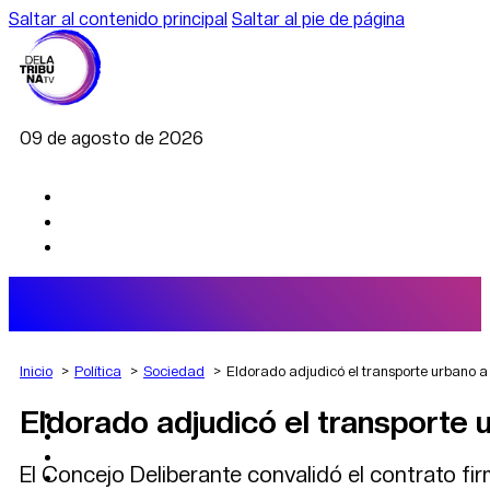
Saltar al contenido principal
Saltar al pie de página
09 de agosto de 2026
Inicio
Política
Sociedad
Eldorado adjudicó el transporte urbano a 
Eldorado adjudicó el transporte 
AGRO
DEPORTES
ECONOMÍA
El Concejo Deliberante convalidó el contrato firm
POLÍTICA