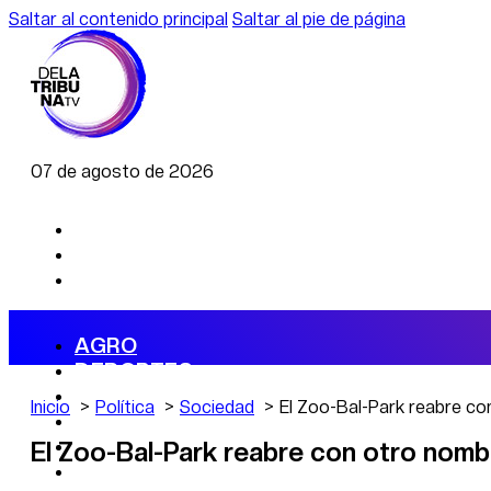
Saltar al contenido principal
Saltar al pie de página
07 de agosto de 2026
AGRO
DEPORTES
ECONOMÍA
Inicio
Política
Sociedad
El Zoo-Bal-Park reabre co
POLÍTICA
CAMBIO CLIMÁTICO
El Zoo-Bal-Park reabre con otro nomb
DATA FIRME