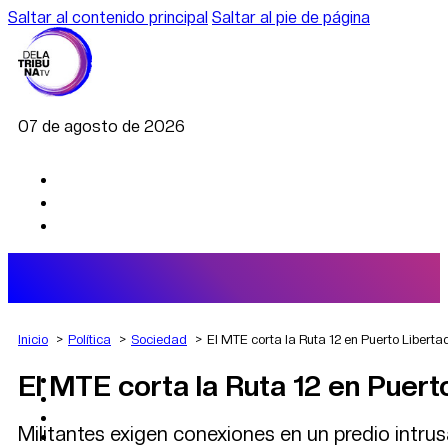
Saltar al contenido principal
Saltar al pie de página
07 de agosto de 2026
Inicio
Política
Sociedad
El MTE corta la Ruta 12 en Puerto Libert
El MTE corta la Ruta 12 en Puert
AGRO
DEPORTES
ECONOMÍA
Militantes exigen conexiones en un predio intrusad
POLÍTICA