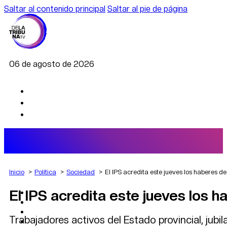
Saltar al contenido principal
Saltar al pie de página
06 de agosto de 2026
Inicio
Política
Sociedad
El IPS acredita este jueves los haberes de 
El IPS acredita este jueves los h
AGRO
DEPORTES
ECONOMÍA
Trabajadores activos del Estado provincial, jubi
POLÍTICA