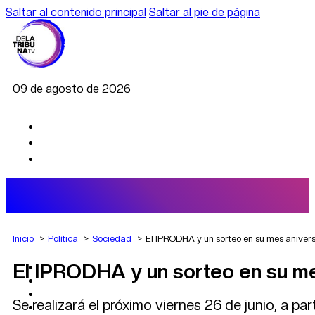
Saltar al contenido principal
Saltar al pie de página
09 de agosto de 2026
Inicio
Política
Sociedad
El IPRODHA y un sorteo en su mes anivers
El IPRODHA y un sorteo en su me
AGRO
DEPORTES
ECONOMÍA
Se realizará el próximo viernes 26 de junio, a par
POLÍTICA