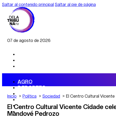
Saltar al contenido principal
Saltar al pie de página
07 de agosto de 2026
AGRO
DEPORTES
ECONOMÍA
Inicio
Política
Sociedad
El Centro Cultural Vicent
POLÍTICA
CAMBIO CLIMÁTICO
El Centro Cultural Vicente Cidade ce
DATA FIRME
Mandové Pedrozo