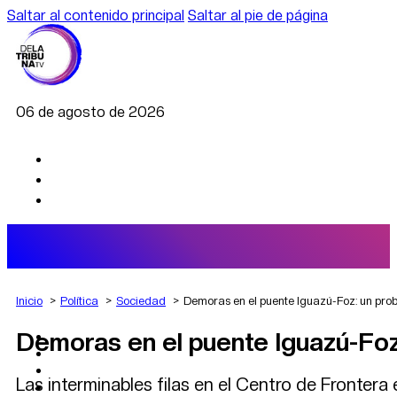
Saltar al contenido principal
Saltar al pie de página
06 de agosto de 2026
Inicio
Política
Sociedad
Demoras en el puente Iguazú-Foz: un pro
Demoras en el puente Iguazú-Foz
AGRO
DEPORTES
ECONOMÍA
Las interminables filas en el Centro de Fronter
POLÍTICA