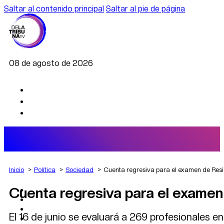
Saltar al contenido principal
Saltar al pie de página
08 de agosto de 2026
Inicio
Política
Sociedad
Cuenta regresiva para el examen de Resi
Cuenta regresiva para el examen
AGRO
DEPORTES
ECONOMÍA
El 16 de junio se evaluará a 269 profesionales e
POLÍTICA