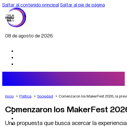
Saltar al contenido principal
Saltar al pie de página
08 de agosto de 2026
Inicio
Política
Sociedad
Comenzaron los MakerFest 2026, la previ
Comenzaron los MakerFest 2026,
AGRO
DEPORTES
ECONOMÍA
Una propuesta que busca acercar la experiencia
POLÍTICA