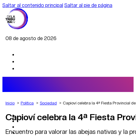
Saltar al contenido principal
Saltar al pie de página
08 de agosto de 2026
Inicio
Política
Sociedad
Capioví celebra la 4ª Fiesta Provincial de
Capioví celebra la 4ª Fiesta Provi
AGRO
DEPORTES
ECONOMÍA
Encuentro para valorar las abejas nativas y la p
POLÍTICA