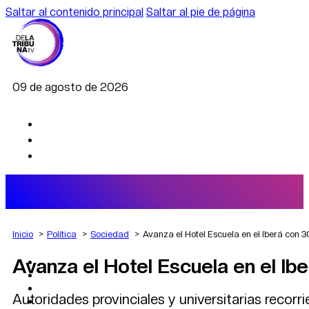
Saltar al contenido principal
Saltar al pie de página
09 de agosto de 2026
Inicio
Política
Sociedad
Avanza el Hotel Escuela en el Iberá con 
Avanza el Hotel Escuela en el Ib
AGRO
DEPORTES
ECONOMÍA
Autoridades provinciales y universitarias recorri
POLÍTICA