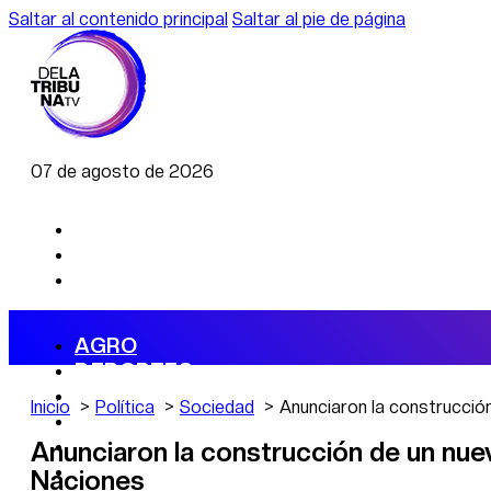
Saltar al contenido principal
Saltar al pie de página
07 de agosto de 2026
AGRO
DEPORTES
ECONOMÍA
Inicio
Política
Sociedad
Anunciaron la construcció
POLÍTICA
CAMBIO CLIMÁTICO
Anunciaron la construcción de un nuev
DATA FIRME
Naciones