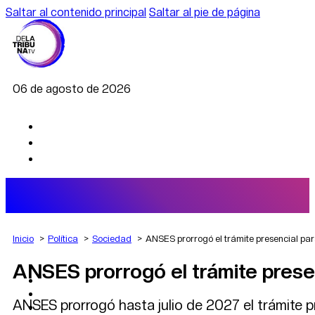
Saltar al contenido principal
Saltar al pie de página
06 de agosto de 2026
Inicio
Política
Sociedad
ANSES prorrogó el trámite presencial pa
ANSES prorrogó el trámite prese
AGRO
DEPORTES
ECONOMÍA
ANSES prorrogó hasta julio de 2027 el trámite p
POLÍTICA