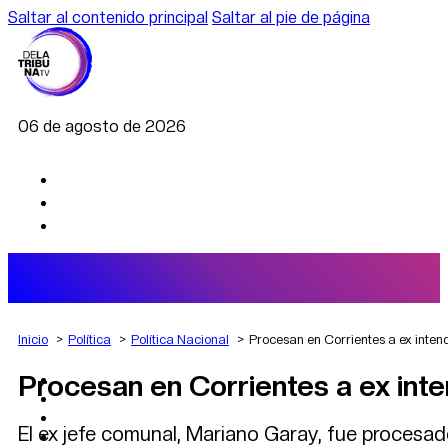
Saltar al contenido principal
Saltar al pie de página
06 de agosto de 2026
Inicio
Política
Política Nacional
Procesan en Corrientes a ex inte
Procesan en Corrientes a ex in
AGRO
DEPORTES
ECONOMÍA
El ex jefe comunal, Mariano Garay, fue procesado 
POLÍTICA