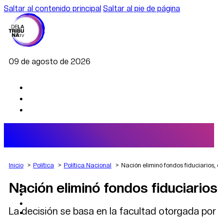
Saltar al contenido principal
Saltar al pie de página
09 de agosto de 2026
Inicio
Política
Política Nacional
Nación eliminó fondos fiduciarios,
Nación eliminó fondos fiduciario
AGRO
DEPORTES
ECONOMÍA
La decisión se basa en la facultad otorgada por 
POLÍTICA