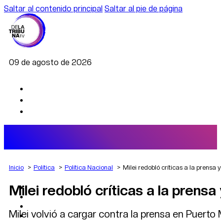
Saltar al contenido principal
Saltar al pie de página
09 de agosto de 2026
Inicio
Política
Política Nacional
Milei redobló críticas a la prensa
Milei redobló críticas a la prens
AGRO
DEPORTES
ECONOMÍA
Milei volvió a cargar contra la prensa en Puert
POLÍTICA