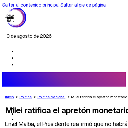
Saltar al contenido principal
Saltar al pie de página
10 de agosto de 2026
Inicio
Política
Política Nacional
Milei ratifica el apretón monetario
Milei ratifica el apretón monetari
AGRO
DEPORTES
ECONOMÍA
En el Malba, el Presidente reafirmó que no habr
POLÍTICA