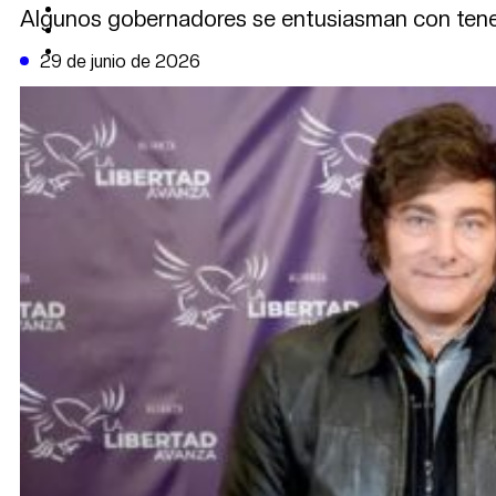
CAMBIO CLIMÁTICO
Algunos gobernadores se entusiasman con tener
DATA FIRME
DE LA TRIBUNA TV
29 de junio de 2026