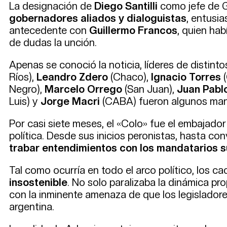
La designación de
Diego Santilli
como jefe de 
gobernadores aliados y dialoguistas
, entusi
antecedente con
Guillermo Francos
, quien hab
de dudas la unción.
Apenas se conoció la noticia, líderes de distintos
Ríos),
Leandro Zdero
(Chaco),
Ignacio Torres
(
Negro),
Marcelo Orrego
(San Juan),
Juan Pabl
Luis) y
Jorge Macri
(CABA) fueron algunos man
Por casi siete meses, el «Colo» fue el embajado
política. Desde sus inicios peronistas, hasta con
trabar entendimientos con los mandatarios s
Tal como ocurría en todo el arco político, los c
insostenible
. No solo paralizaba la dinámica pro
con la inminente amenaza de que los legisladore
argentina.