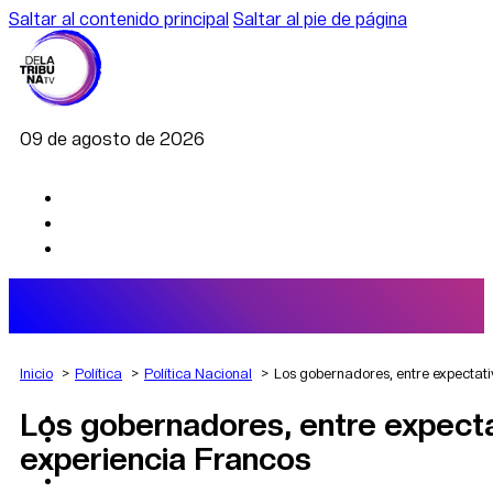
Saltar al contenido principal
Saltar al pie de página
09 de agosto de 2026
Inicio
Política
Política Nacional
Los gobernadores, entre expectati
Los gobernadores, entre expectat
AGRO
DEPORTES
experiencia Francos
ECONOMÍA
POLÍTICA