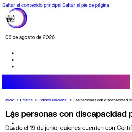
Saltar al contenido principal
Saltar al pie de página
06 de agosto de 2026
Inicio
Política
Política Nacional
Las personas con discapacidad pod
Las personas con discapacidad po
AGRO
DEPORTES
ECONOMÍA
Desde el 19 de junio, quienes cuenten con Certi
POLÍTICA