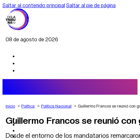
Saltar al contenido principal
Saltar al pie de página
08 de agosto de 2026
Inicio
Política
Política Nacional
Guillermo Francos se reunió con 
Guillermo Francos se reunió con
AGRO
DEPORTES
ECONOMÍA
Desde el entorno de los mandatarios remarcaro
POLÍTICA