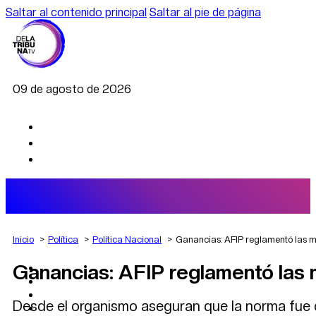
Saltar al contenido principal
Saltar al pie de página
09 de agosto de 2026
Inicio
Política
Política Nacional
Ganancias: AFIP reglamentó las mo
Ganancias: AFIP reglamentó las m
AGRO
DEPORTES
ECONOMÍA
Desde el organismo aseguran que la norma fue d
POLÍTICA