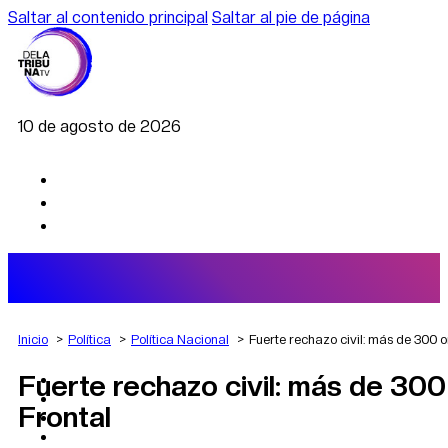
Saltar al contenido principal
Saltar al pie de página
10 de agosto de 2026
Inicio
Política
Política Nacional
Fuerte rechazo civil: más de 300 
Fuerte rechazo civil: más de 300
AGRO
DEPORTES
Frontal
ECONOMÍA
POLÍTICA