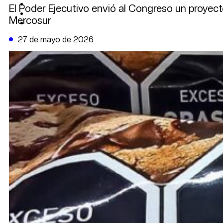
CAMBIO CLIMÁTICO
El Poder Ejecutivo envió al Congreso un proyec
DATA FIRME
Mercosur
DE LA TRIBUNA TV
27 de mayo de 2026