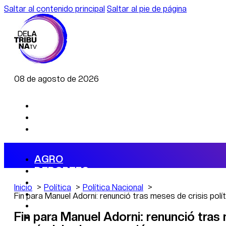
Saltar al contenido principal
Saltar al pie de página
08 de agosto de 2026
AGRO
DEPORTES
ECONOMÍA
Inicio
Política
Política Nacional
POLÍTICA
Fin para Manuel Adorni: renunció tras meses de crisis pol
CAMBIO CLIMÁTICO
Fin para Manuel Adorni: renunció tras 
DATA FIRME