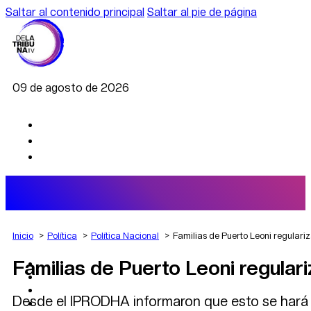
Saltar al contenido principal
Saltar al pie de página
09 de agosto de 2026
Inicio
Política
Política Nacional
Familias de Puerto Leoni regulariz
Familias de Puerto Leoni regulari
AGRO
DEPORTES
ECONOMÍA
Desde el IPRODHA informaron que esto se hará re
POLÍTICA