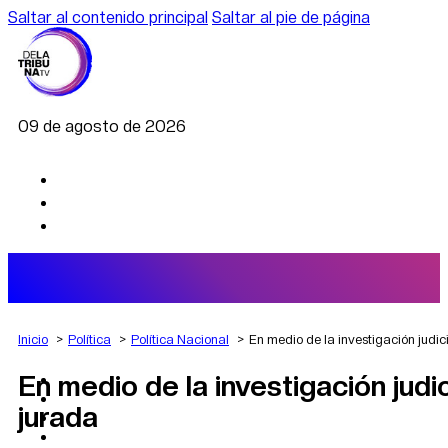
Saltar al contenido principal
Saltar al pie de página
09 de agosto de 2026
Inicio
Política
Política Nacional
En medio de la investigación judic
En medio de la investigación judi
AGRO
DEPORTES
jurada
ECONOMÍA
POLÍTICA