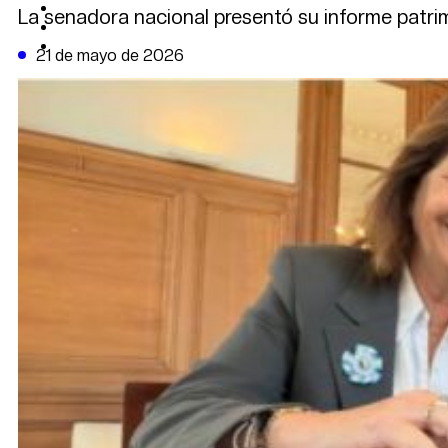
CAMBIO CLIMÁTICO
La senadora nacional presentó su informe patrim
DATA FIRME
DE LA TRIBUNA TV
21 de mayo de 2026