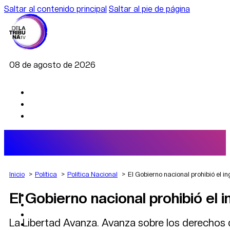
Saltar al contenido principal
Saltar al pie de página
08 de agosto de 2026
Inicio
Política
Política Nacional
El Gobierno nacional prohibió el i
El Gobierno nacional prohibió el
AGRO
DEPORTES
ECONOMÍA
La Libertad Avanza. Avanza sobre los derechos 
POLÍTICA