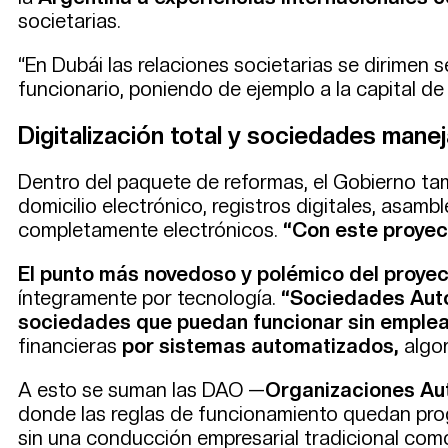
societarias.
“En Dubái las relaciones societarias se dirimen s
funcionario, poniendo de ejemplo a la capital d
Digitalización total y sociedades mane
Dentro del paquete de reformas, el Gobierno tamb
domicilio electrónico, registros digitales, asamb
completamente electrónicos.
“Con este proyect
El punto más novedoso y polémico del proye
íntegramente por tecnología.
“Sociedades Aut
sociedades que puedan funcionar sin emple
financieras
por sistemas automatizados,
algor
A esto se suman las DAO —
Organizaciones Au
donde las reglas de funcionamiento quedan prog
sin una conducción empresarial tradicional como