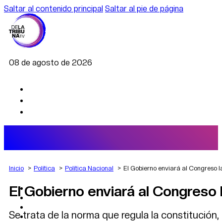
Saltar al contenido principal
Saltar al pie de página
08 de agosto de 2026
Inicio
Política
Política Nacional
El Gobierno enviará al Congreso 
El Gobierno enviará al Congreso
AGRO
DEPORTES
ECONOMÍA
Se trata de la norma que regula la constitución,
POLÍTICA