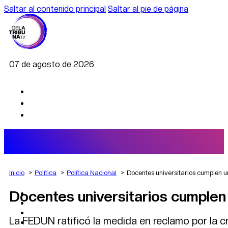
Saltar al contenido principal
Saltar al pie de página
07 de agosto de 2026
Inicio
Política
Política Nacional
Docentes universitarios cumplen un
Docentes universitarios cumplen 
AGRO
DEPORTES
ECONOMÍA
La FEDUN ratificó la medida en reclamo por la cri
POLÍTICA