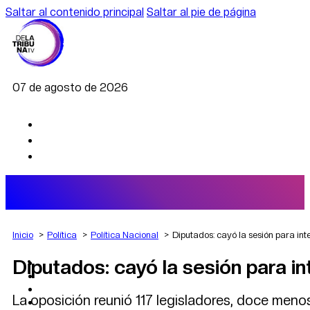
Saltar al contenido principal
Saltar al pie de página
07 de agosto de 2026
Inicio
Política
Política Nacional
Diputados: cayó la sesión para int
Diputados: cayó la sesión para in
AGRO
DEPORTES
ECONOMÍA
La oposición reunió 117 legisladores, doce menos
POLÍTICA