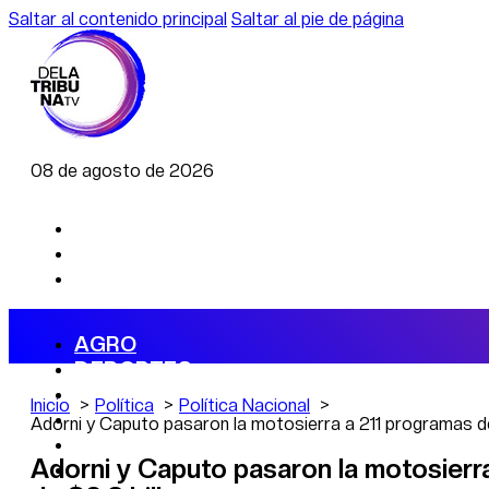
Saltar al contenido principal
Saltar al pie de página
08 de agosto de 2026
AGRO
DEPORTES
ECONOMÍA
Inicio
Política
Política Nacional
POLÍTICA
Adorni y Caputo pasaron la motosierra a 211 programas de
CAMBIO CLIMÁTICO
Adorni y Caputo pasaron la motosierra
DATA FIRME