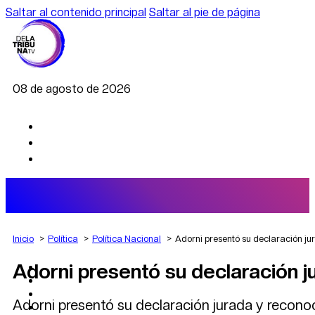
Saltar al contenido principal
Saltar al pie de página
08 de agosto de 2026
Inicio
Política
Política Nacional
Adorni presentó su declaración j
Adorni presentó su declaración j
AGRO
DEPORTES
ECONOMÍA
Adorni presentó su declaración jurada y recono
POLÍTICA