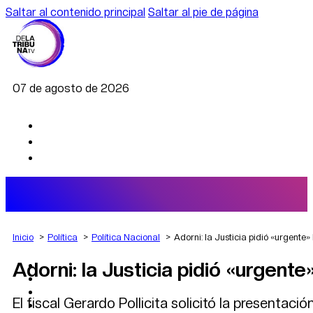
Saltar al contenido principal
Saltar al pie de página
07 de agosto de 2026
Inicio
Política
Política Nacional
Adorni: la Justicia pidió «urgente» 
Adorni: la Justicia pidió «urgente»
AGRO
DEPORTES
ECONOMÍA
El fiscal Gerardo Pollicita solicitó la presentaci
POLÍTICA