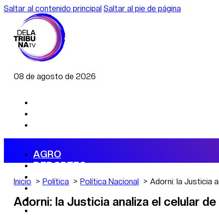
Saltar al contenido principal
Saltar al pie de página
08 de agosto de 2026
AGRO
DEPORTES
ECONOMÍA
Inicio
Política
Política Nacional
Adorni: la Justicia 
POLÍTICA
CAMBIO CLIMÁTICO
Adorni: la Justicia analiza el celular d
DATA FIRME