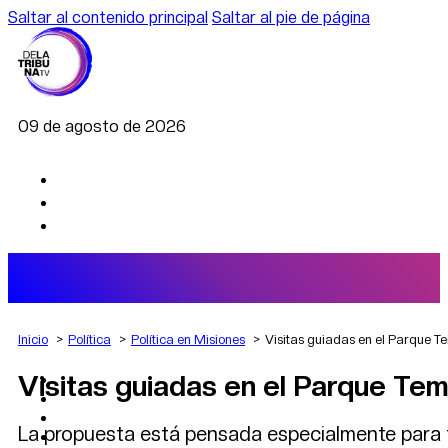
Saltar al contenido principal
Saltar al pie de página
09 de agosto de 2026
Inicio
Política
Política en Misiones
Visitas guiadas en el Parque T
Visitas guiadas en el Parque Tem
AGRO
DEPORTES
ECONOMÍA
La propuesta está pensada especialmente para 
POLÍTICA