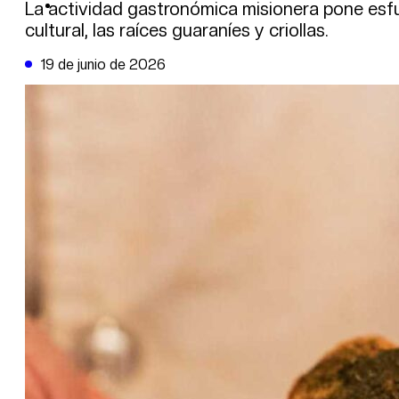
DE LA TRIBUNA TV
La actividad gastronómica misionera pone esfuer
cultural, las raíces guaraníes y criollas.
19 de junio de 2026