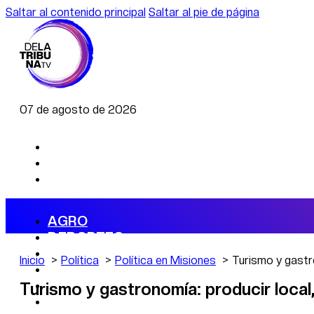
Saltar al contenido principal
Saltar al pie de página
07 de agosto de 2026
AGRO
DEPORTES
ECONOMÍA
Inicio
Política
Política en Misiones
Turismo y gastro
POLÍTICA
CAMBIO CLIMÁTICO
Turismo y gastronomía: producir local,
DATA FIRME