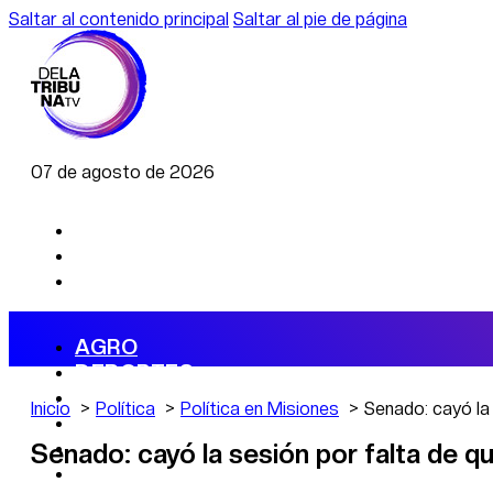
Saltar al contenido principal
Saltar al pie de página
07 de agosto de 2026
AGRO
DEPORTES
ECONOMÍA
Inicio
Política
Política en Misiones
Senado: cayó la
POLÍTICA
CAMBIO CLIMÁTICO
Senado: cayó la sesión por falta de 
DATA FIRME