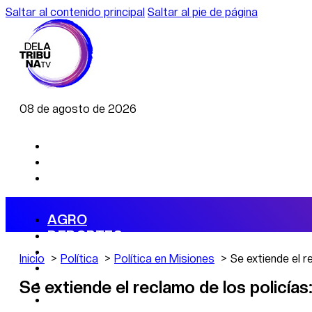
Saltar al contenido principal
Saltar al pie de página
08 de agosto de 2026
AGRO
DEPORTES
ECONOMÍA
Inicio
Política
Política en Misiones
Se extiende el 
POLÍTICA
CAMBIO CLIMÁTICO
Se extiende el reclamo de los policía
DATA FIRME